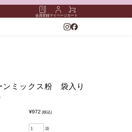
会員登録
マイページ
カート
ーンミックス粉 袋入り
)
¥972
(税込)
袋