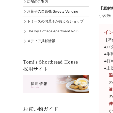
店舗のご案内
【原材
お菓子の自販機 Sweets Vending
小麦粉
トミーズのお菓子が買えるショップ
The Ivy Cottage Apartment No.3
イン
【準
メディア掲載情報
●バ
●牛
●打
Tomi's Shortbread House
●上
採用サイト
混
の
液
の
伸
お買い物ガイド
か