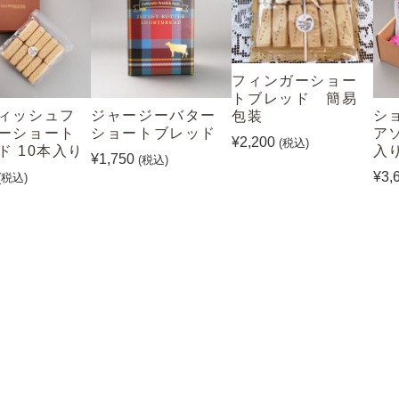
フィンガーショー
トブレッド 簡易
ィッシュフ
ジャージーバター
シ
包装
ーショート
ショートブレッド
ア
¥2,200
(税込)
ド 10本入り
入
¥1,750
(税込)
¥3,
(税込)