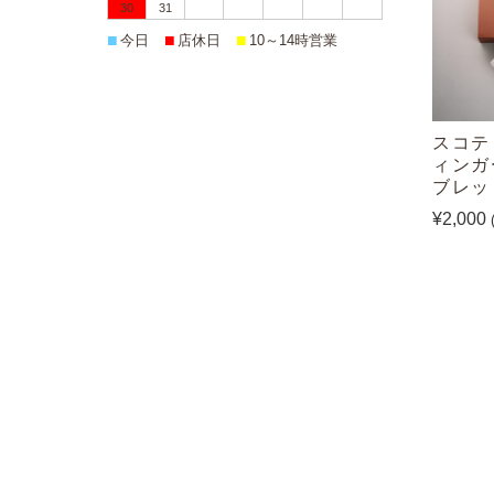
30
31
■
■
■
今日
店休日
10～14時営業
スコテ
ィンガ
ブレッ
¥2,000