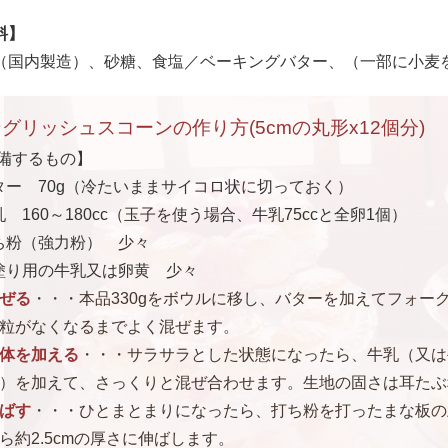
料】
（国内製造）、砂糖、食塩／ベーキングバター、（一部に小麦
グリッシュスコーンの作り方(5cmの丸形x12個分)
備するもの】
ター 70g（冷たいままサイコロ状に切っておく）
乳 160～180cc（玉子を使う場合、牛乳75ccと全卵1個）
ち粉（強力粉） 少々
塗り用の牛乳又は卵黄 少々
ぜる
・・・本品330gをボウルに移し、バターを加えてフォー
粒がなくなるまでよく混ぜます。
体を加える
・・・サラサラとした状態になったら、牛乳（又は
）を加えて、さっくりと混ぜ合わせます。生地の固さは耳たぶ
ばす
・・・ひとまとまりになったら、打ち粉を打ったまな板の
ら約2.5cmの厚さに伸ばします。