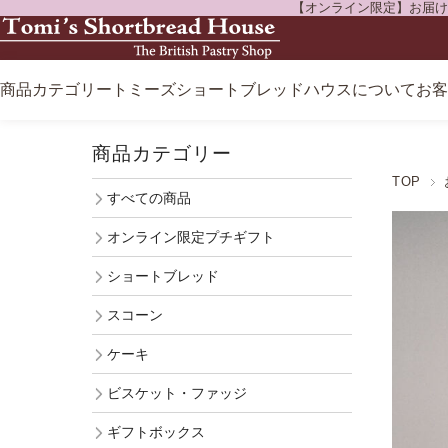
【オンライン限定】お届け先
商品カテゴリー
トミーズショートブレッドハウスについて
お客
すべての商品
店舗のご案内
商品カテゴリー
オンライン限定プチギフト
お菓子の自販機 Sweets Vending
TOP
すべての商品
ショートブレッド
トミーズのお菓子が買えるショップ
オンライン限定プチギフト
スコーン
The Ivy Cottage Apartment No.3
ショートブレッド
ケーキ
メディア掲載情報
スコーン
ビスケット・ファッジ
ケーキ
ギフトボックス
ビスケット・ファッジ
ギフトボックス
紅茶・ドリンク