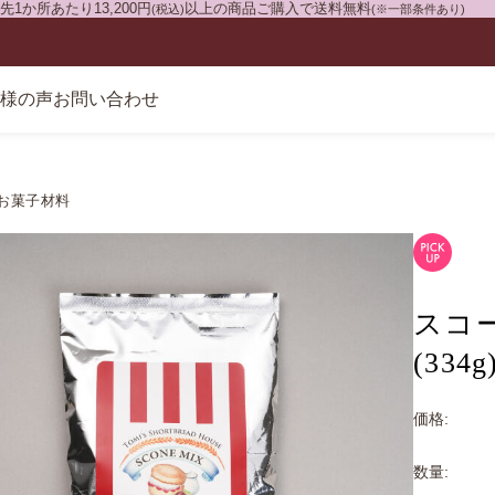
1か所あたり13,200円
以上の商品ご購入で送料無料
(税込)
(※一部条件あり)
様の声
お問い合わせ
お菓子材料
スコ
(334g
価格:
数量: